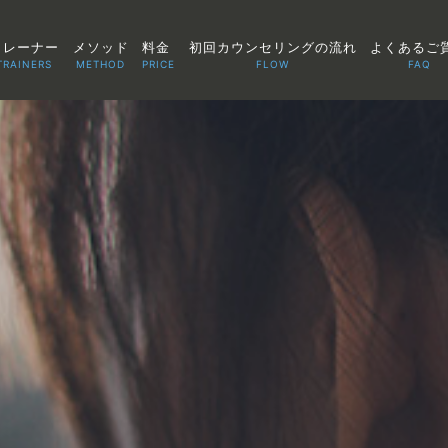
トレーナー
メソッド
料金
初回カウンセリングの流れ
よくあるご
TRAINERS
METHOD
PRICE
FLOW
FAQ
TOP
POINT
VOICE
TRAINERS
METHOD
PRICE
FAQ
FLOW
AGLAIA Blog