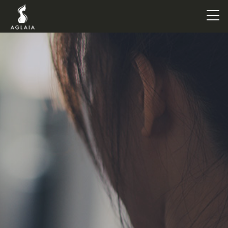
TOP
POINT
VOICE
TRAINERS
METHOD
PRICE
FAQ
FLOW
AGLAIA Blog