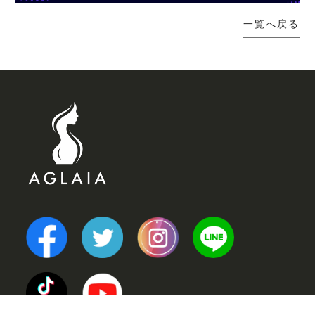
一覧へ戻る