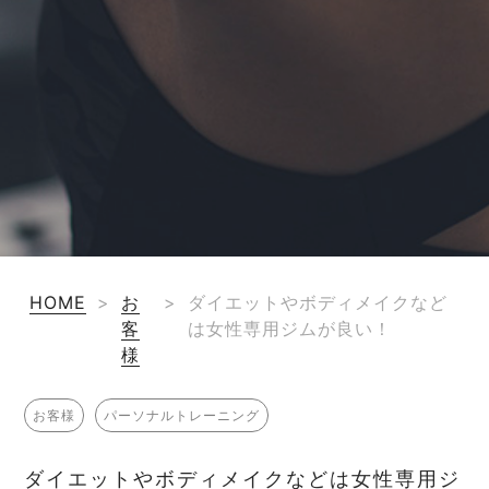
HOME
>
お
>
ダイエットやボディメイクなど
客
は女性専用ジムが良い！
様
お客様
パーソナルトレーニング
ダイエットやボディメイクなどは女性専用ジ