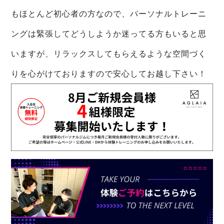
もほとんど初心者の方なので、パーソナルトレーニ
ングは緊張してどうしようか迷ってる方もいると思
いますが、リラックスしてもらえるような空間づく
りを心がけておりますので安心してお越し下さい！