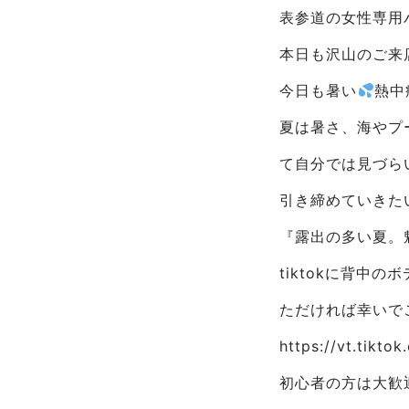
表参道の女性専用パ
本日も沢山のご来
今日も暑い
熱中
夏は暑さ、海やプ
て自分では見づら
引き締めていきた
『露出の多い夏。
tiktokに背
ただければ幸いで
https://vt.tikt
初心者の方は大歓