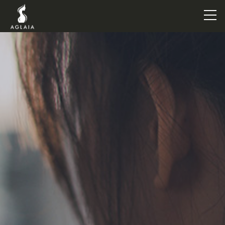
TOP
POINT
VOICE
TRAINERS
METHOD
PRICE
FAQ
FLOW
AGLAIA Blog