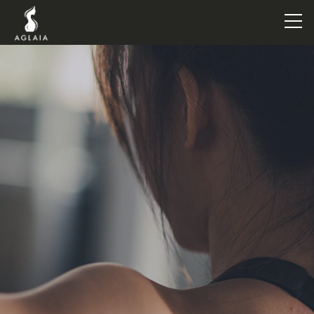
TOP
POINT
VOICE
TRAINERS
METHOD
PRICE
FAQ
FLOW
AGLAIA Blog