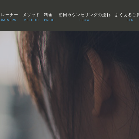
トレーナー
メソッド
料金
初回カウンセリングの流れ
よくあるご
TRAINERS
METHOD
PRICE
FLOW
FAQ
TOP
POINT
VOICE
TRAINERS
METHOD
PRICE
FAQ
FLOW
AGLAIA Blog