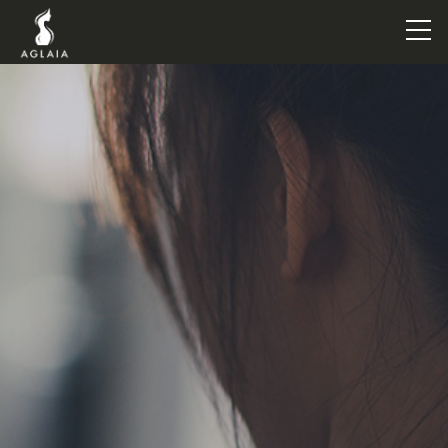
TOP
POINT
VOICE
TRAINERS
METHOD
PRICE
FAQ
FLOW
AGLAIA Blog