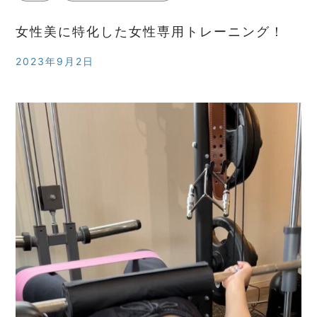
女性美に特化した女性専用トレーニング！
2023年9月2日