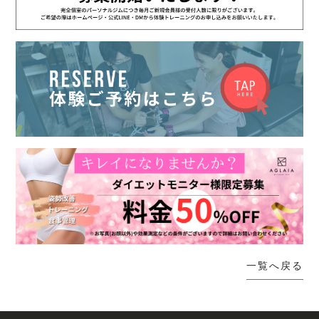
一覧へ戻る