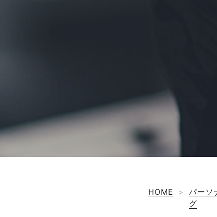
HOME
>
パーソ
グ