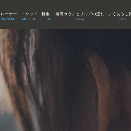
トレーナー
メソッド
料金
初回カウンセリングの流れ
よくあるご
TRAINERS
METHOD
PRICE
FLOW
FAQ
TOP
POINT
VOICE
TRAINERS
METHOD
PRICE
FAQ
FLOW
AGLAIA Blog