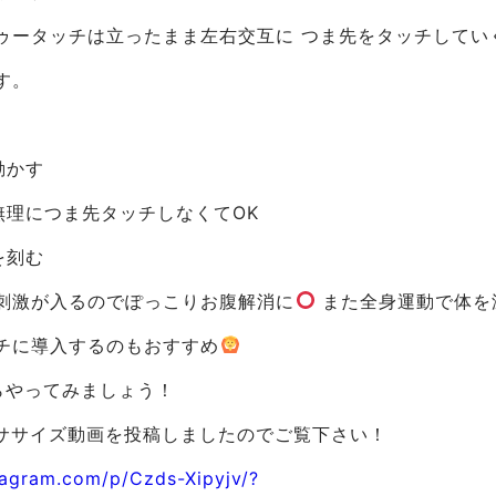
ゥータッチは立ったまま左右交互に つま先をタッチしてい
す。
動かす
無理につま先タッチしなくてOK
を刻む
刺激が入るのでぽっこりお腹解消に
また全身運動で体を
チに導入するのもおすすめ
からやってみましょう！
にエクササイズ動画を投稿しましたのでご覧下さい！
tagram.com/p/Czds-Xipyjv/?