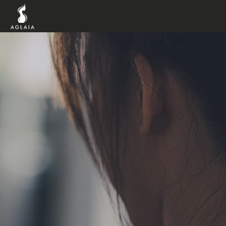
TOP
POINT
VOICE
TRAINERS
METHOD
PRICE
FAQ
FLOW
AGLAIA Blog