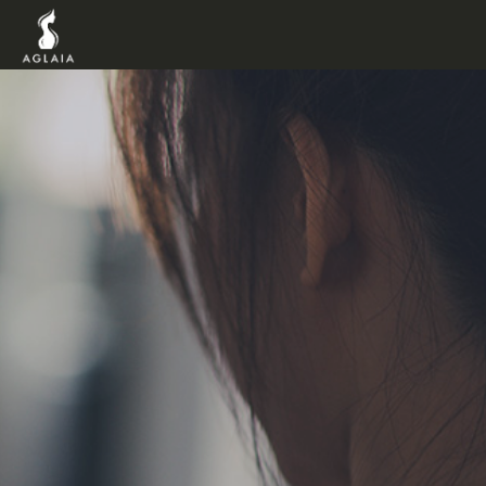
TOP
POINT
VOICE
TRAINERS
METHOD
PRICE
FAQ
FLOW
AGLAIA Blog