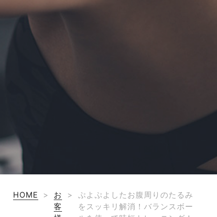
HOME
>
お
>
ぷよぷよしたお腹周りのたるみ
客
をスッキリ解消！バランスボー