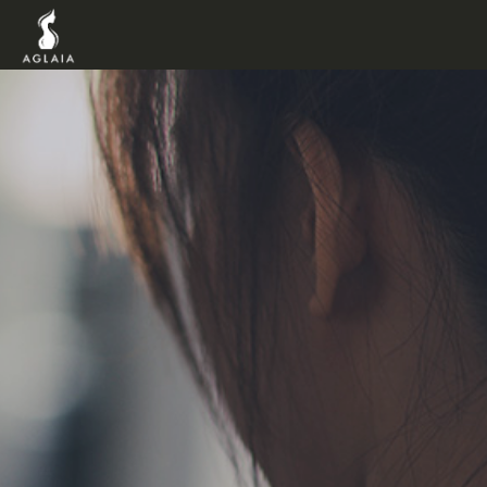
TOP
POINT
VOICE
TRAINERS
METHOD
PRICE
FAQ
FLOW
AGLAIA Blog