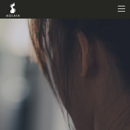
TOP
POINT
VOICE
TRAINERS
METHOD
PRICE
FAQ
FLOW
AGLAIA Blog