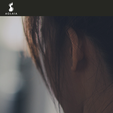
TOP
POINT
VOICE
TRAINERS
METHOD
PRICE
FAQ
FLOW
AGLAIA Blog