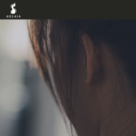
TOP
POINT
VOICE
TRAINERS
METHOD
PRICE
FAQ
FLOW
AGLAIA Blog