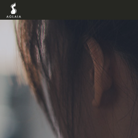
TOP
POINT
VOICE
TRAINERS
METHOD
PRICE
FAQ
FLOW
AGLAIA Blog