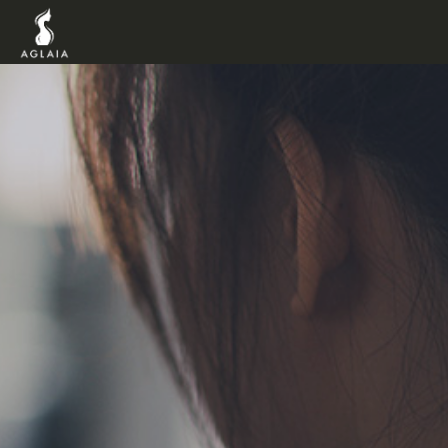
TOP
POINT
VOICE
TRAINERS
METHOD
PRICE
FAQ
FLOW
AGLAIA Blog