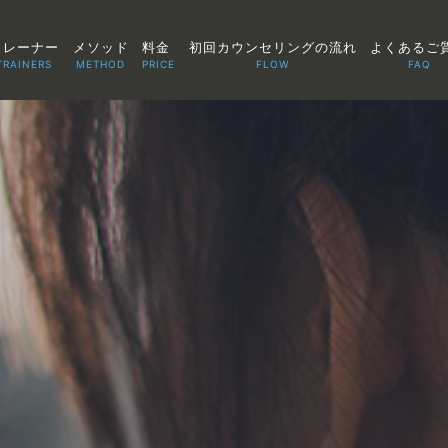
トレーナー
メソッド
料金
初回カウンセリングの流れ
よくあるご
TRAINERS
METHOD
PRICE
FLOW
FAQ
TOP
POINT
VOICE
TRAINERS
METHOD
PRICE
FAQ
FLOW
AGLAIA Blog