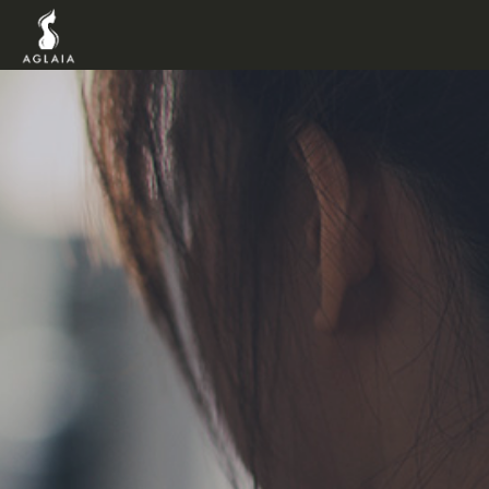
TOP
POINT
VOICE
TRAINERS
METHOD
PRICE
FAQ
FLOW
AGLAIA Blog