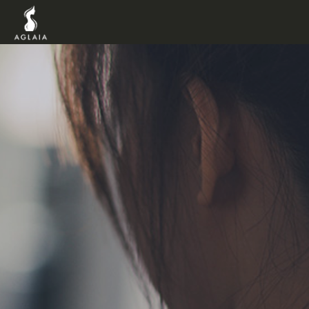
TOP
POINT
VOICE
TRAINERS
METHOD
PRICE
FAQ
FLOW
AGLAIA Blog