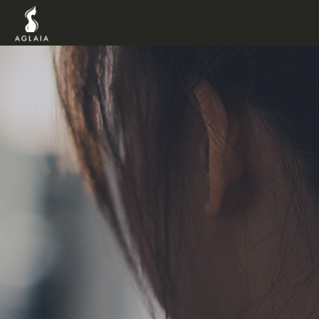
TOP
POINT
VOICE
TRAINERS
METHOD
PRICE
FAQ
FLOW
AGLAIA Blog