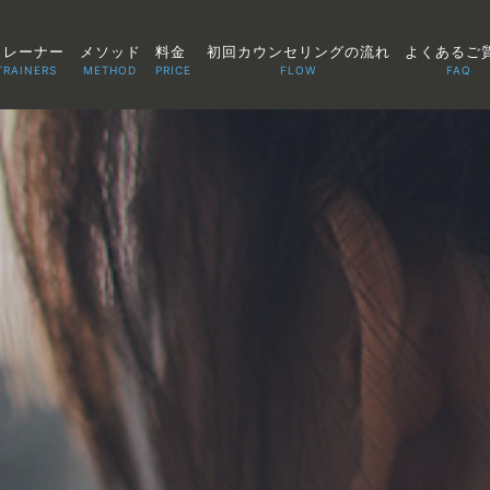
トレーナー
メソッド
料金
初回カウンセリングの流れ
よくあるご
TRAINERS
METHOD
PRICE
FLOW
FAQ
TOP
POINT
VOICE
TRAINERS
METHOD
PRICE
FAQ
FLOW
AGLAIA Blog