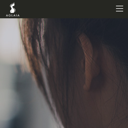
TOP
POINT
VOICE
TRAINERS
METHOD
PRICE
FAQ
FLOW
AGLAIA Blog