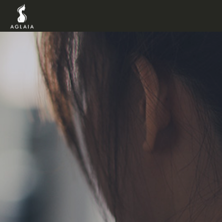
TOP
POINT
VOICE
TRAINERS
METHOD
PRICE
FAQ
FLOW
AGLAIA Blog