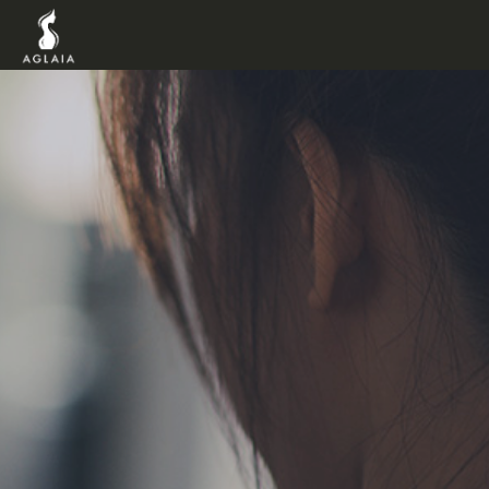
TOP
POINT
VOICE
TRAINERS
METHOD
PRICE
FAQ
FLOW
AGLAIA Blog