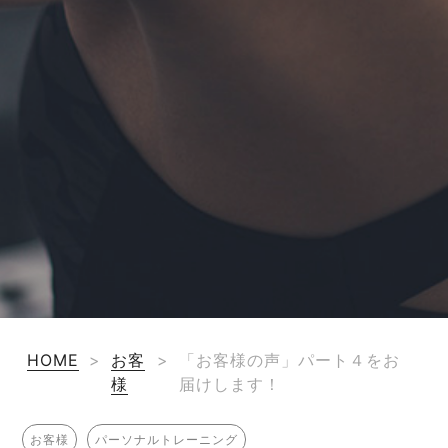
HOME
>
お客
>
「お客様の声」パート４をお
様
届けします！
お客様
パーソナルトレーニング