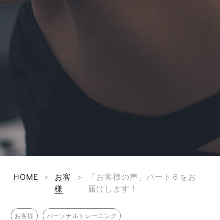
HOME
>
お客
>
「お客様の声」パート６をお
様
届けします！
お客様
パーソナルトレーニング