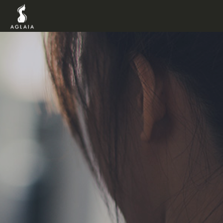
TOP
POINT
VOICE
TRAINERS
METHOD
PRICE
FAQ
FLOW
AGLAIA Blog