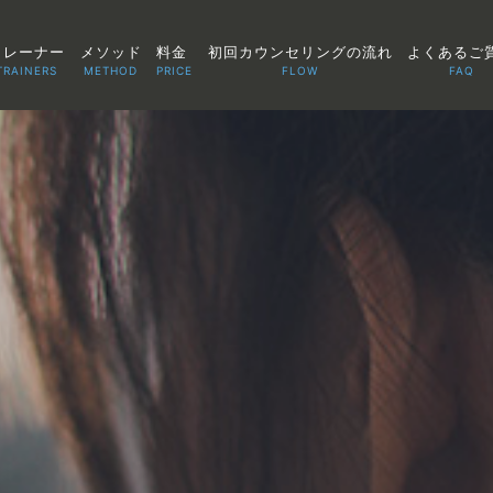
トレーナー
メソッド
料金
初回カウンセリングの流れ
よくあるご
TRAINERS
METHOD
PRICE
FLOW
FAQ
TOP
POINT
VOICE
TRAINERS
METHOD
PRICE
FAQ
FLOW
AGLAIA Blog