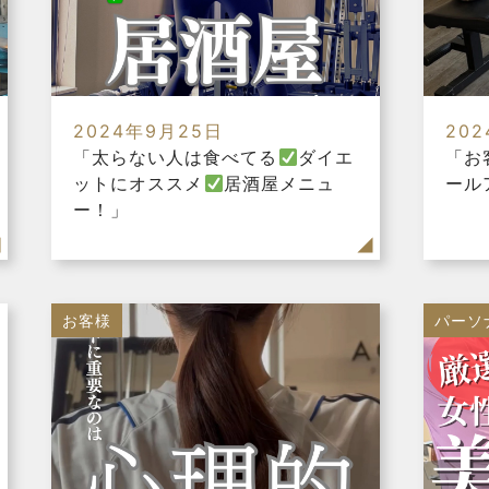
2024年9月25日
20
「太らない人は食べてる
ダイエ
「お
ットにオススメ
居酒屋メニュ
ール
ー！」
お客様
パーソ