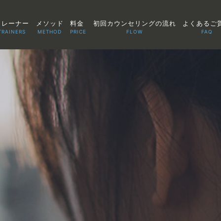
トレーナー
メソッド
料金
初回カウンセリングの流れ
よくあるご
TRAINERS
METHOD
PRICE
FLOW
FAQ
TOP
POINT
VOICE
TRAINERS
METHOD
PRICE
FAQ
FLOW
AGLAIA Blog