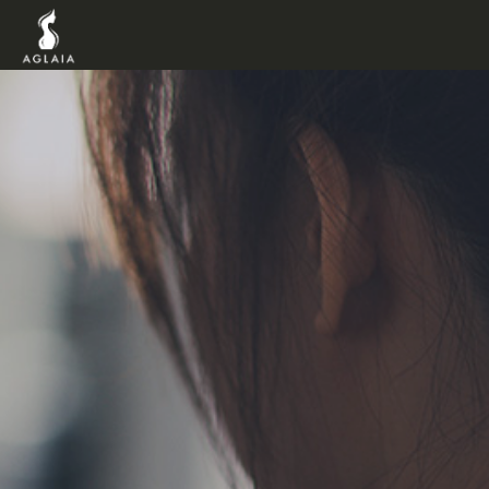
TOP
POINT
VOICE
TRAINERS
METHOD
PRICE
FAQ
FLOW
AGLAIA Blog