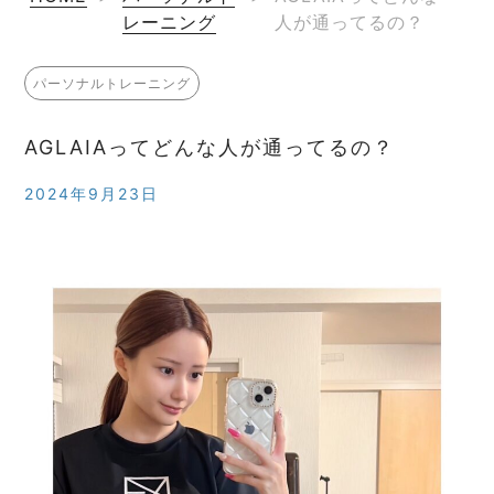
レーニング
人が通ってるの？
パーソナルトレーニング
AGLAIAってどんな人が通ってるの？
2024年9月23日