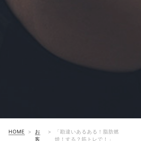
HOME
>
お
>
「勘違いあるある！脂肪燃
客
焼！する？筋トレで！」