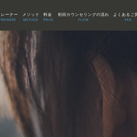
トレーナー
メソッド
料金
初回カウンセリングの流れ
よくあるご
TRAINERS
METHOD
PRICE
FLOW
FAQ
TOP
POINT
VOICE
TRAINERS
METHOD
PRICE
FAQ
FLOW
AGLAIA Blog