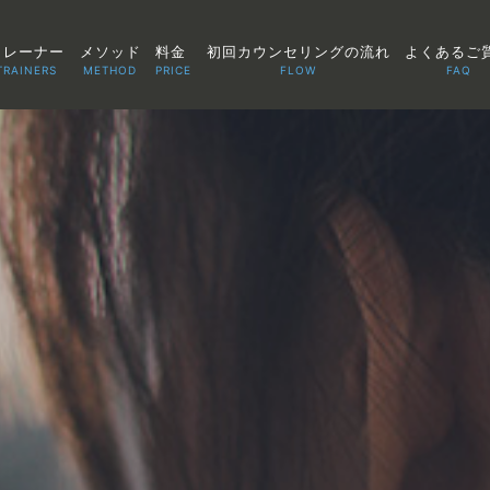
トレーナー
メソッド
料金
初回カウンセリングの流れ
よくあるご
TRAINERS
METHOD
PRICE
FLOW
FAQ
TOP
POINT
VOICE
TRAINERS
METHOD
PRICE
FAQ
FLOW
AGLAIA Blog