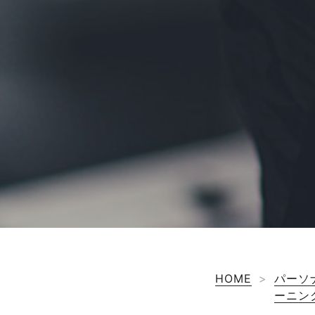
HOME
>
パーソ
ーニン