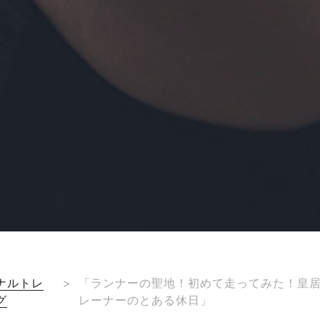
ナルトレ
>
「ランナーの聖地！初めて走ってみた！皇
グ
レーナーのとある休日」