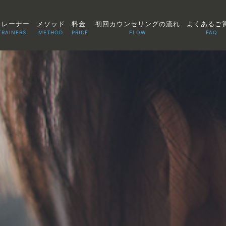
トレーナー
メソッド
料金
初回カウンセリングの流れ
よくあるご
TRAINERS
METHOD
PRICE
FLOW
FAQ
TOP
POINT
VOICE
TRAINERS
METHOD
PRICE
FAQ
FLOW
AGLAIA Blog