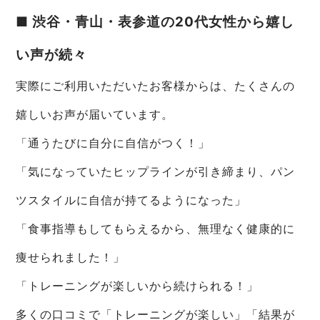
■ 渋谷・青山・表参道の20代女性から嬉し
い声が続々
実際にご利用いただいたお客様からは、たくさんの
嬉しいお声が届いています。
「通うたびに自分に自信がつく！」
「気になっていたヒップラインが引き締まり、パン
ツスタイルに自信が持てるようになった」
「食事指導もしてもらえるから、無理なく健康的に
痩せられました！」
「トレーニングが楽しいから続けられる！」
多くの口コミで「トレーニングが楽しい」「結果が