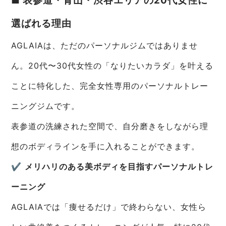
■ 表参道・青山・渋谷エリアの20代女性に
選ばれる理由
AGLAIAは、ただのパーソナルジムではありませ
ん。20代〜30代女性の「なりたいカラダ」を叶える
ことに特化した、完全女性専用のパーソナルトレー
ニングジムです。
表参道の洗練された空間で、自分磨きをしながら理
想のボディラインを手に入れることができます。
✔
メリハリのある美ボディを目指すパーソナルトレ
ーニング
AGLAIAでは「痩せるだけ」で終わらない、女性ら