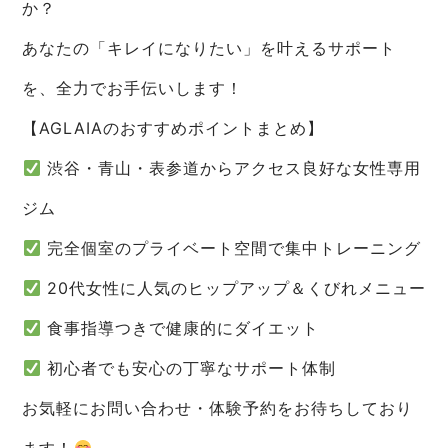
か？
あなたの「キレイになりたい」を叶えるサポート
を、全力でお手伝いします！
【AGLAIAのおすすめポイントまとめ】
渋谷・青山・表参道からアクセス良好な女性専用
ジム
完全個室のプライベート空間で集中トレーニング
20代女性に人気のヒップアップ＆くびれメニュー
食事指導つきで健康的にダイエット
初心者でも安心の丁寧なサポート体制
お気軽にお問い合わせ・体験予約をお待ちしており