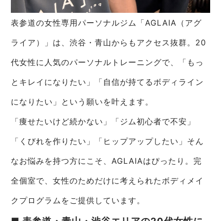
表参道の女性専用パーソナルジム「AGLAIA（アグ
ライア）」は、渋谷・青山からもアクセス抜群。20
代女性に人気のパーソナルトレーニングで、「もっ
とキレイになりたい」「自信が持てるボディライン
になりたい」という願いを叶えます。
「痩せたいけど続かない」「ジム初心者で不安」
「くびれを作りたい」「ヒップアップしたい」そん
なお悩みを持つ方にこそ、AGLAIAはぴったり。完
全個室で、女性のためだけに考えられたボディメイ
クプログラムをご提供しています。