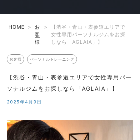
HOME
>
お
>
【渋谷・青山・表参道エリアで
客
女性専用パーソナルジムをお探
様
しなら「AGLAIA」】
お客様
パーソナルトレーニング
【渋谷・青山・表参道エリアで女性専用パー
ソナルジムをお探しなら「AGLAIA」】
2025年4月9日