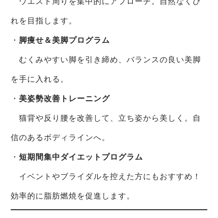
ウエスト周りを集中的にアプローチ。自然なくび
れを目指します。
・
脚痩せ＆美脚プログラム
むくみやすい脚を引き締め、バランスの良い美脚
を手に入れる。
・
美姿勢改善トレーニング
猫背や反り腰を改善して、立ち姿から美しく。自
信のあるボディラインへ。
・
短期間集中ダイエットプログラム
イベントやブライダルを控えた方にもおすすめ！
効率的に脂肪燃焼を促進します。