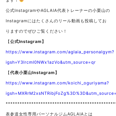
ます！
公式InstagramやAGLAIA代表トレーナーの小栗山の
Instagramにはたくさんのリール動画も投稿してお
りますのでぜひご覧ください！
【
公式Instagram】
https://www.instagram.com/aglaia_personalgym?
igsh=Y3lrcmI0NWx1azVo&utm_source=qr
【
代表小栗山Instagram】
https://www.instagram.com/koichi_oguriyama?
igsh=MXRrM2xsNTRibjFoZg%3D%3D&utm_source
***********************************************
表参道女性専用パーソナルジムAGLAIAとは