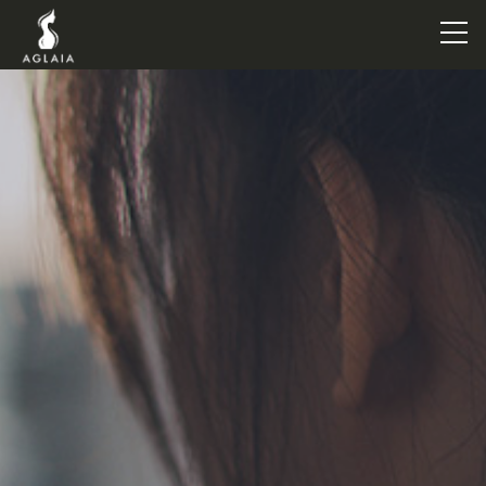
TOP
POINT
VOICE
TRAINERS
METHOD
PRICE
FAQ
FLOW
AGLAIA Blog