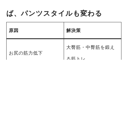
ば、パンツスタイルも変わる
原因
解決策
大臀筋・中臀筋を鍛え
お尻の筋力低下
る筋トレ
姿勢・骨盤調整トレー
骨盤の歪み
ニング
食事指導＋軽めの有酸
脂肪の蓄積
素運動