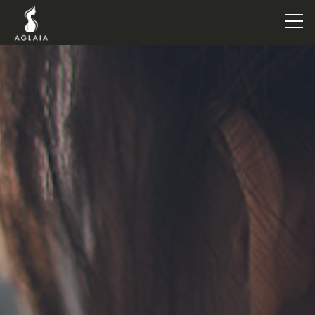
TOP
POINT
VOICE
TRAINERS
METHOD
PRICE
FAQ
FLOW
AGLAIA Blog