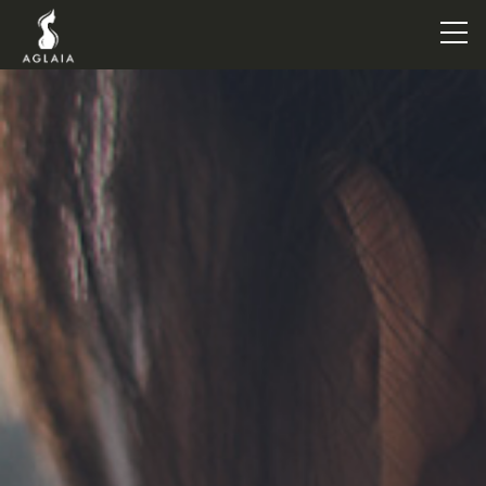
TOP
POINT
VOICE
TRAINERS
METHOD
PRICE
FAQ
FLOW
AGLAIA Blog