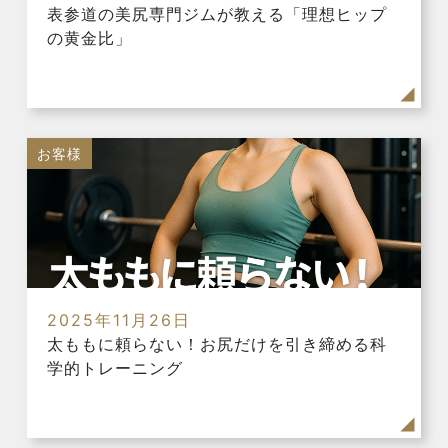
表参道の美尻専門ジムが教える「理想ヒップ
の黄金比」
お客様
2025年11月26日
太ももに頼らない！お尻だけを引き締める科
学的トレーニング