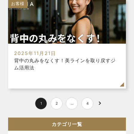
お客様
2025年11月21日
背中の丸みをなくす！美ラインを取り戻すジ
ム活用法
1
2
…
4
カテゴリ一覧