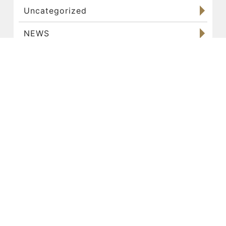
Uncategorized
NEWS
パーソナルトレーニング
お客様
食事管理