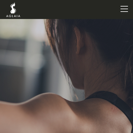
TOP
POINT
VOICE
TRAINERS
METHOD
PRICE
FAQ
FLOW
AGLAIA Blog