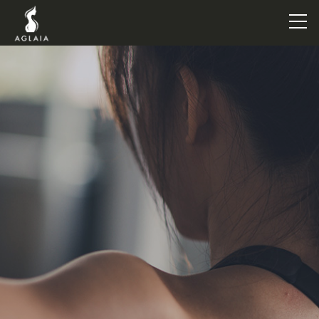
TOP
POINT
VOICE
TRAINERS
METHOD
PRICE
FAQ
FLOW
AGLAIA Blog