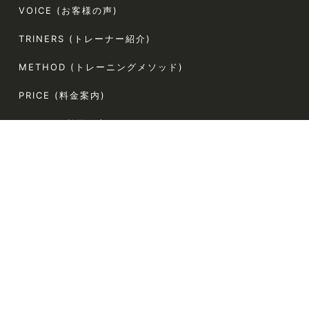
VOICE (お客様の声)
TRINERS (トレーナー紹介)
METHOD (トレーニングメソッド)
PRICE (料金案内)
FLOW(ご利用の流れ)
FAQ (よくある質問)
AGLAIA Blog (ブログ)
TERMS (利用規約)
〒107-0062
東京都港区南青山5-4-44 ラポール南青山54 304
電話番号:080-9324-2787（お客様専用）
定休日:なし