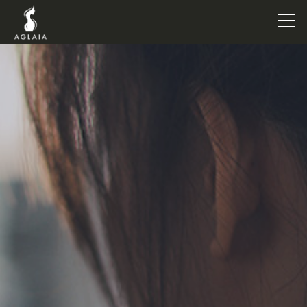
TOP
POINT
VOICE
TRAINERS
METHOD
PRICE
FAQ
FLOW
AGLAIA Blog