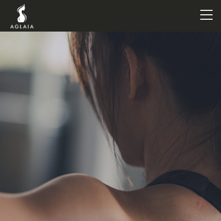
TOP
POINT
VOICE
TRAINERS
METHOD
PRICE
FAQ
FLOW
AGLAIA Blog