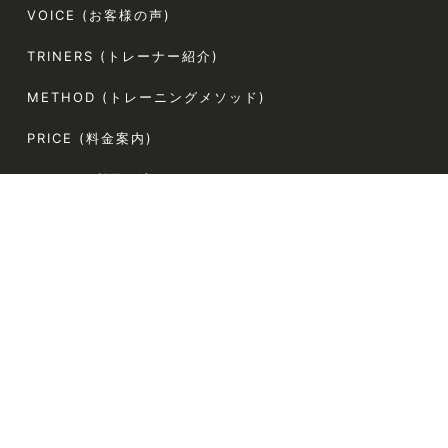
VOICE (お客様の声)
TRINERS (トレーナー紹介)
METHOD (トレーニングメソッド)
PRICE (料金案内)
FLOW(ご利用の流れ)
FAQ (よくある質問)
AGLAIA Blog (ブログ)
TERMS (利用規約)
〒107-0062
東京都港区南青山5-4-44 ラポール南青山54 304
電話番号:080-9324-2787（お客様専用）
定休日:なし