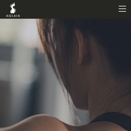
TOP
POINT
VOICE
TRAINERS
METHOD
PRICE
FAQ
FLOW
AGLAIA Blog