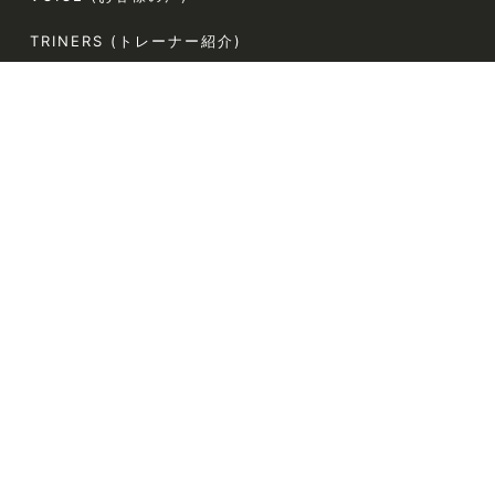
TRINERS (トレーナー紹介)
METHOD (トレーニングメソッド)
PRICE (料金案内)
FLOW(ご利用の流れ)
FAQ (よくある質問)
AGLAIA Blog (ブログ)
TERMS (利用規約)
〒107-0062
東京都港区南青山5-4-44 ラポール南青山54 304
電話番号:080-9324-2787（お客様専用）
定休日:なし