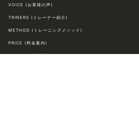
VOICE (お客様の声)
TRINERS (トレーナー紹介)
METHOD (トレーニングメソッド)
PRICE (料金案内)
FLOW(ご利用の流れ)
FAQ (よくある質問)
AGLAIA Blog (ブログ)
TERMS (利用規約)
〒107-0062
東京都港区南青山5-4-44 ラポール南青山54 304
電話番号:080-9324-2787（お客様専用）
定休日:なし