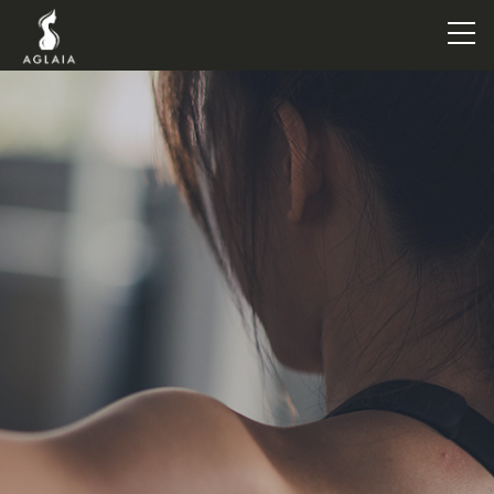
TOP
POINT
VOICE
TRAINERS
METHOD
PRICE
FAQ
FLOW
AGLAIA Blog