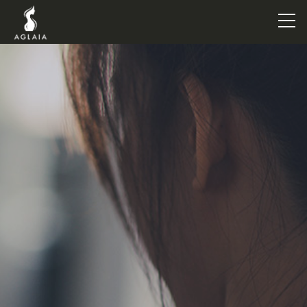
TOP
POINT
VOICE
TRAINERS
METHOD
PRICE
FAQ
FLOW
AGLAIA Blog