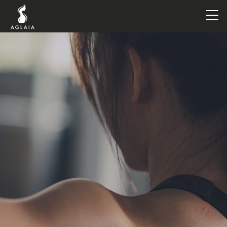
TOP
POINT
VOICE
TRAINERS
METHOD
PRICE
FAQ
FLOW
AGLAIA Blog