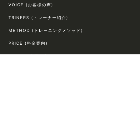
VOICE (お客様の声)
TRINERS (トレーナー紹介)
METHOD (トレーニングメソッド)
PRICE (料金案内)
FLOW(ご利用の流れ)
FAQ (よくある質問)
AGLAIA Blog (ブログ)
TERMS (利用規約)
〒107-0062
東京都港区南青山5-4-44 ラポール南青山54 304
電話番号:080-9324-2787（お客様専用）
定休日:なし