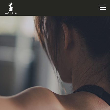
TOP
POINT
VOICE
TRAINERS
METHOD
PRICE
FAQ
FLOW
AGLAIA Blog