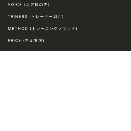
VOICE (お客様の声)
TRINERS (トレーナー紹介)
METHOD (トレーニングメソッド)
PRICE (料金案内)
FLOW(ご利用の流れ)
FAQ (よくある質問)
AGLAIA Blog (ブログ)
TERMS (利用規約)
〒107-0062
東京都港区南青山5-4-44 ラポール南青山54 304
電話番号:080-9324-2787（お客様専用）
定休日:なし