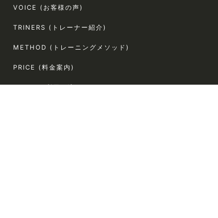
VOICE (お客様の声)
TRINERS (トレーナー紹介)
METHOD (トレーニングメソッド)
PRICE (料金案内)
FLOW(ご利用の流れ)
FAQ (よくある質問)
AGLAIA Blog (ブログ)
TERMS (利用規約)
〒107-0062
東京都港区南青山5-4-44 ラポール南青山54 304
電話番号:080-9324-2787（お客様専用）
定休日:なし