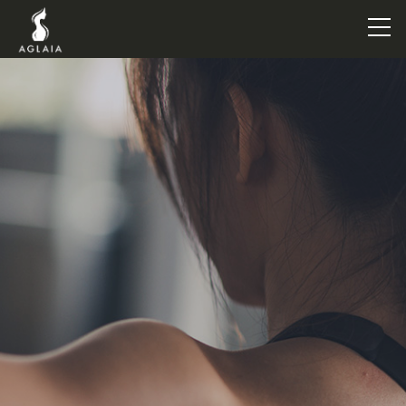
TOP
POINT
VOICE
TRAINERS
METHOD
PRICE
FAQ
FLOW
AGLAIA Blog